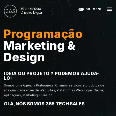
365 - Estúdio
D/L
MENU
Criativo Digital
Programação
SERVIÇOS
Barcelos,
Portugal
Marketing &
SEO,
Web Design &
Rua das Regadas OPENCENTER, Loja H - Adães, 4755-
001
SMO & SEM
Web Dev
Design
info@365.com.pt
Vídeo e
Redes
IDEIA OU PROJETO ? PODEMOS AJUDÁ-
+351 914 762 006
Fotográfia
Sociais
LO!
365
Somos uma Agência Portuguesa. Criamos serviços e produtos de
alta qualidade - Desde Web Sites, Plataformas Web, Lojas Online,
CONTACTOS
Aplicações, Marketing & Design.
Marketing
Tech
OLÁ, NÓS SOMOS 365 TECH SALES
Digital
TODOS
OS SERVIÇOS