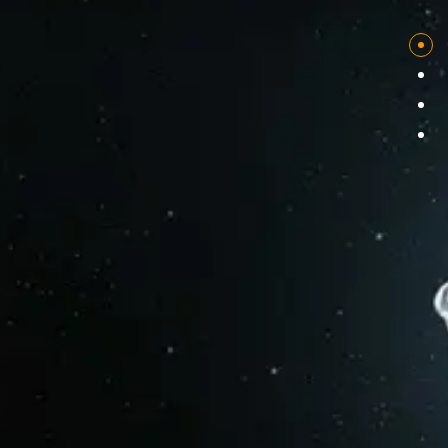
Sales
As melhores
soluções para o seu
negocio!
Desenvolvimento e Design Web
Desenvolvemos websites, lojas online, landing pages,
backoffices e plataformas web únicas, personalizadas e à
medida para várias indústrias. Disponibilizamos soluções
inovadoras que modernizam e revolucionam a sua
presença digital.
Aplicações